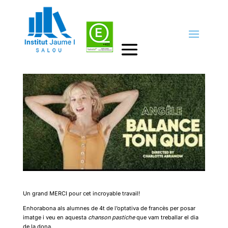
Chanson pastiche
by
Cap d'estudis
|
4abr., 2022
|
Destacats
Un grand MERCI pour cet incroyable travail!
Enhorabona als alumnes de 4t de l’optativa de francès per posar
imatge i veu en aquesta
chanson pastiche
que vam treballar el dia
de la dona.