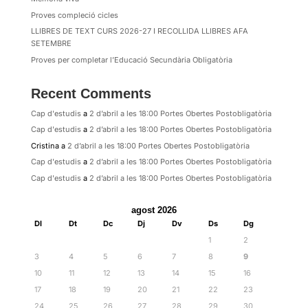
Proves compleció cicles
LLIBRES DE TEXT CURS 2026-27 I RECOLLIDA LLIBRES AFA
SETEMBRE
Proves per completar l’Educació Secundària Obligatòria
Recent Comments
Cap d'estudis
a
2 d’abril a les 18:00 Portes Obertes Postobligatòria
Cap d'estudis
a
2 d’abril a les 18:00 Portes Obertes Postobligatòria
Cristina
a
2 d’abril a les 18:00 Portes Obertes Postobligatòria
Cap d'estudis
a
2 d’abril a les 18:00 Portes Obertes Postobligatòria
Cap d'estudis
a
2 d’abril a les 18:00 Portes Obertes Postobligatòria
agost 2026
Dl
Dt
Dc
Dj
Dv
Ds
Dg
1
2
3
4
5
6
7
8
9
10
11
12
13
14
15
16
17
18
19
20
21
22
23
24
25
26
27
28
29
30