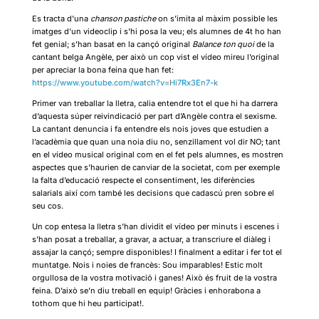
Es tracta d’una
chanson pastiche
on s’imita al màxim possible les
imatges d’un videoclip i s’hi posa la veu; els alumnes de 4t ho han
fet genial; s’han basat en la cançó original
Balance ton quoi
de la
cantant belga Angèle, per això un cop vist el vídeo mireu l’original
per apreciar la bona feina que han fet:
https://www.youtube.com/watch?v=Hi7Rx3En7-k
Primer van treballar la lletra, calia entendre tot el que hi ha darrera
d’aquesta súper reivindicació per part d’Angèle contra el sexisme.
La cantant denuncia i fa entendre els nois joves que estudien a
l’acadèmia que quan una noia diu no, senzillament vol dir NO; tant
en el vídeo musical original com en el fet pels alumnes, es mostren
aspectes que s’haurien de canviar de la societat, com per exemple
la falta d’educació respecte el consentiment, les diferències
salarials així com també les decisions que cadascú pren sobre el
seu cos.
Un cop entesa la lletra s’han dividit el vídeo per minuts i escenes i
s’han posat a treballar, a gravar, a actuar, a transcriure el diàleg i
assajar la cançó; sempre disponibles! I finalment a editar i fer tot el
muntatge. Nois i noies de francès: Sou imparables! Estic molt
orgullosa de la vostra motivació i ganes! Això és fruit de la vostra
feina. D’això se’n diu treball en equip! Gràcies i enhorabona a
tothom que hi heu participat!.