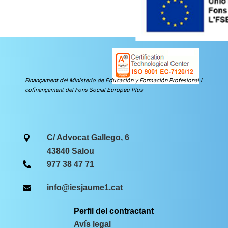
Finançament del Ministerio de Educación y Formación Profesional i
cofinançament del Fons Social Europeu Plus
C/ Advocat Gallego, 6

43840 Salou
977 38 47 71

info@iesjaume1.cat

Perfil del contractant
Avís legal