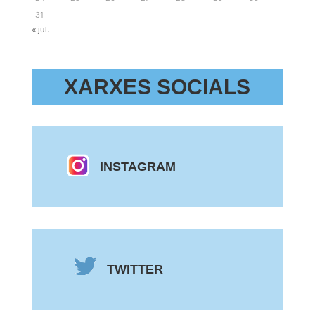
31
« jul.
XARXES SOCIALS
INSTAGRAM
TWITTER