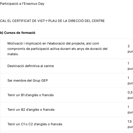
Participació a l’Erasmus Day
CAL EL CERTIFICAT DE VIST-I-PLAU DE LA DIRECCIÓ DEL CENTRE
b) Cursos de formació
Motivació i implicació en l’elaboració del projecte, així com
2
compromís de participació activa durant els anys de duració del
pu
mateix.
1
Destinació definitiva al centre
pu
1
Ser membre del Grup GEP
pu
0,5
Tenir un B1 d’anglès o francès
pu
1
Tenir un B2 d’anglès o francès
pu
1.5
Tenir un C1 o C2 d’anglès o francès
pu