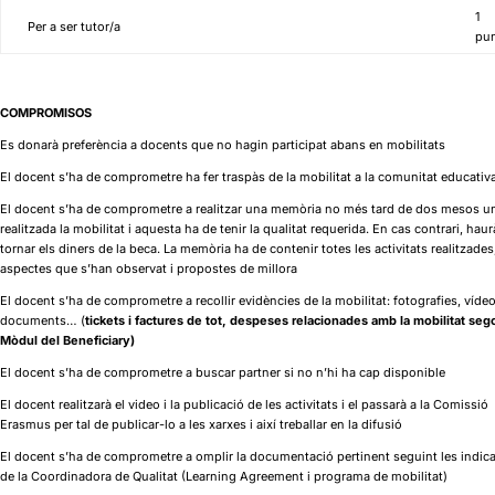
1
Per a ser tutor/a
pu
COMPROMISOS
Es donarà preferència a docents que no hagin participat abans en mobilitats
El docent s’ha de comprometre ha fer traspàs de la mobilitat a la comunitat educativ
El docent s’ha de comprometre a realitzar una memòria no més tard de dos mesos u
realitzada la mobilitat i aquesta ha de tenir la qualitat requerida. En cas contrari, hau
tornar els diners de la beca. La memòria ha de contenir totes les activitats realitzades
aspectes que s’han observat i propostes de millora
El docent s’ha de comprometre a recollir evidències de la mobilitat: fotografies, vídeo
documents… (
tickets i factures de tot, despeses relacionades amb la mobilitat seg
Mòdul del Beneficiary)
El docent s’ha de comprometre a buscar partner si no n’hi ha cap disponible
El docent realitzarà el video i la publicació de les activitats i el passarà a la Comissió
Erasmus per tal de publicar-lo a les xarxes i així treballar en la difusió
El docent s’ha de comprometre a omplir la documentació pertinent seguint les indic
de la Coordinadora de Qualitat (Learning Agreement i programa de mobilitat)