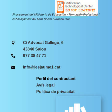
Finançament del Ministerio de Educación y Formación Profesional i
cofinançament del Fons Social Europeu Plus
C/ Advocat Gallego, 6

43840 Salou
977 38 47 71

info@iesjaume1.cat

Perfil del contractant
Avís legal
Política de privacitat