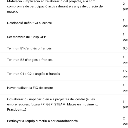
Motivació i implicació en l’elaboració del projecte, així com
2
compromís de participació activa durant els anys de duració del
pu
mateix.
1
Destinació definitiva al centre
pu
1
Ser membre del Grup GEP
pu
Tenir un B1 d’anglès o francès
0,5
1
Tenir un B2 d’anglès o francès
pu
1.5
Tenir un C1 o C2 d’anglès o francès
pu
1
Haver realitzat la FIC de centre
pu
Col·laboració i implicació en els projectes del centre (aules
1
emprenedores, futura FP, GEP, STEAM, Mates en moviment,
pu
Practicum…)
2
Pertànyer a l’equip directiu o ser coordinador/a
pu