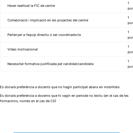
1
Haver realitzat la FIC de centre
pu
1
Col·laboració i implicació en els projectes del centre
pu
1
Pertànyer a l’equip directiu o ser coordinador/a
pu
1
Vídeo motivacional
pu
1
Necessitat formativa justificada pel candidat/candidata
pu
Es donarà preferència a docents que no hagin participat abans en mobilitats
Es donarà preferència a docents que hi vagin en període no lectiu (en el cas de les
formacions, només en el cas de CS)