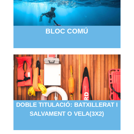
BLOC COMÚ
DOBLE TITULACIÓ: BATXILLERAT I
SALVAMENT O VELA(3X2)