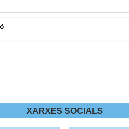
ió
XARXES SOCIALS