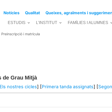
Notícies
Qualitat
Queixes, agraïments i suggerime
s Formatius de Grau Mitjà
ESTUDIS
L’INSTITUT
FAMÍLIES I ALUMNES
,
Preinscripció i matrícula
s de Grau Mitjà
Els nostres cicles
] [
Primera tanda assignats
] [
Segon