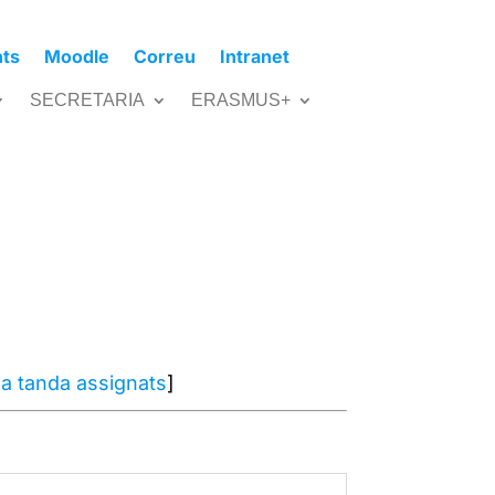
nts
Moodle
Correu
Intranet
SECRETARIA
ERASMUS+
a tanda assignats
]