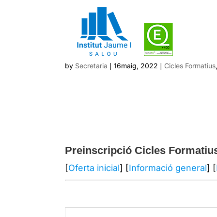
Preinscripció a Cicle
by
Secretaria
|
16maig, 2022
|
Cicles Formatius
Preinscripció Cicles Formatiu
[
Oferta inicial
] [
Informació general
] [