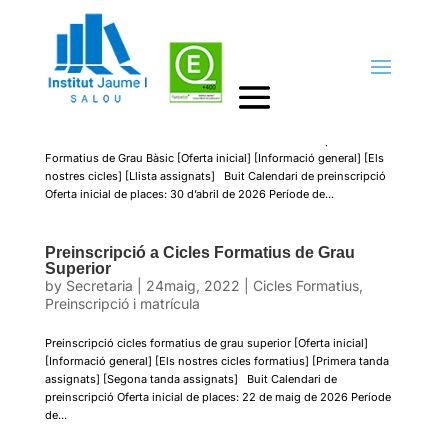
Preinscripció a Cicles de Grau Bàsic
by
Cap d'estudis
|
27març, 2025
|
Preinscripció i
matrícula
INFORME_OFERTA_OME_INFORME_OFERTA Preinscripció Cicles
Formatius de Grau Bàsic [Oferta inicial] [Informació general] [Els
nostres cicles] [Llista assignats] Buit Calendari de preinscripció
Oferta inicial de places: 30 d’abril de 2026 Període de...
Preinscripció a Cicles Formatius de Grau
Superior
by
Secretaria
|
24maig, 2022
|
Cicles Formatius
,
Preinscripció i matrícula
Preinscripció cicles formatius de grau superior [Oferta inicial]
[Informació general] [Els nostres cicles formatius] [Primera tanda
assignats] [Segona tanda assignats] Buit Calendari de
preinscripció Oferta inicial de places: 22 de maig de 2026 Període
de...