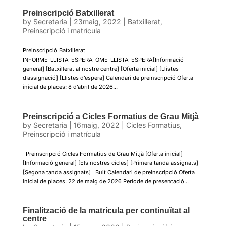
Preinscripció Batxillerat
by
Secretaria
|
23maig, 2022
|
Batxillerat
,
Preinscripció i matrícula
Preinscripció Batxillerat
INFORME_LLISTA_ESPERA_OME_LLISTA_ESPERA[Informació
general] [Batxillerat al nostre centre] [Oferta inicial] [Llistes
d’assignació] [Llistes d’espera] Calendari de preinscripció Oferta
inicial de places: 8 d’abril de 2026...
Preinscripció a Cicles Formatius de Grau Mitjà
by
Secretaria
|
16maig, 2022
|
Cicles Formatius
,
Preinscripció i matrícula
Preinscripció Cicles Formatius de Grau Mitjà [Oferta inicial]
[Informació general] [Els nostres cicles] [Primera tanda assignats]
[Segona tanda assignats] Buit Calendari de preinscripció Oferta
inicial de places: 22 de maig de 2026 Període de presentació...
Finalització de la matrícula per continuïtat al
centre