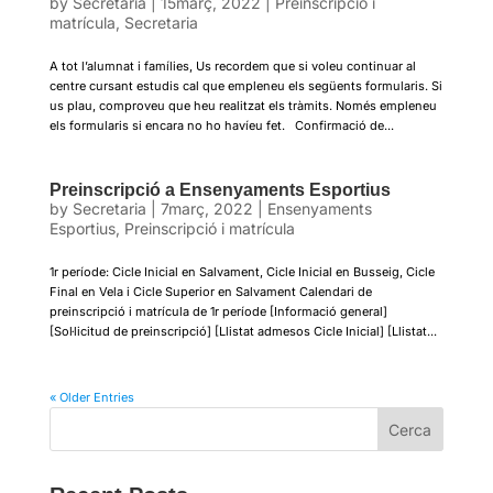
by
Secretaria
|
15març, 2022
|
Preinscripció i
matrícula
,
Secretaria
A tot l’alumnat i famílies, Us recordem que si voleu continuar al
centre cursant estudis cal que empleneu els següents formularis. Si
us plau, comproveu que heu realitzat els tràmits. Només empleneu
els formularis si encara no ho havíeu fet. Confirmació de...
Preinscripció a Ensenyaments Esportius
by
Secretaria
|
7març, 2022
|
Ensenyaments
Esportius
,
Preinscripció i matrícula
1r període: Cicle Inicial en Salvament, Cicle Inicial en Busseig, Cicle
Final en Vela i Cicle Superior en Salvament Calendari de
preinscripció i matrícula de 1r període [Informació general]
[Sol·licitud de preinscripció] [Llistat admesos Cicle Inicial] [Llistat...
« Older Entries
Cerca