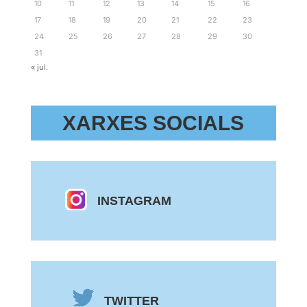
10
11
12
13
14
15
16
17
18
19
20
21
22
23
24
25
26
27
28
29
30
31
« jul.
XARXES SOCIALS
INSTAGRAM
TWITTER