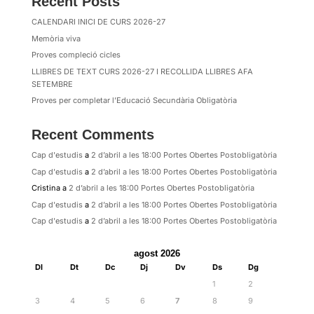
Recent Posts
CALENDARI INICI DE CURS 2026-27
Memòria viva
Proves compleció cicles
LLIBRES DE TEXT CURS 2026-27 I RECOLLIDA LLIBRES AFA
SETEMBRE
Proves per completar l’Educació Secundària Obligatòria
Recent Comments
Cap d'estudis
a
2 d’abril a les 18:00 Portes Obertes Postobligatòria
Cap d'estudis
a
2 d’abril a les 18:00 Portes Obertes Postobligatòria
Cristina
a
2 d’abril a les 18:00 Portes Obertes Postobligatòria
Cap d'estudis
a
2 d’abril a les 18:00 Portes Obertes Postobligatòria
Cap d'estudis
a
2 d’abril a les 18:00 Portes Obertes Postobligatòria
agost 2026
Dl
Dt
Dc
Dj
Dv
Ds
Dg
1
2
3
4
5
6
7
8
9