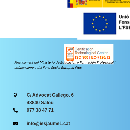
Finançament del Ministerio de Educación y Formación Profesional i
cofinançament del Fons Social Europeu Plus
C/ Advocat Gallego, 6

43840 Salou
977 38 47 71

info@iesjaume1.cat
