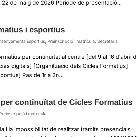
es: 22 de maig de 2026 Període de presentació...
matius i esportius
nsenyaments Esportius
,
Preinscripció i matrícula
,
Secretaria
matius per continuïtat al centre [del 9 al 16 d'abril 
ncies digitals] [Organització dels Cicles Formatius]
rtius] Pas de 1r a 2n...
per continuïtat de Cicles Formatius
Preinscripció i matrícula
i la impossibilitat de realitzar tràmits presencials