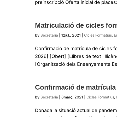
preinscripció Oferta inicial de plac
Matriculació de cicles for
by
Secretaria
|
12jul., 2021
|
Cicles Formatius
,
E
Confirmació de matrícula de cicles for
2026] [Obert] [Llibres de text i llicè
[Organització dels Ensenyaments Espo
Confirmació de matrícula 
by
Secretaria
|
6març, 2021
|
Cicles Formatius
,
Donada la situació actual de pandèmia 