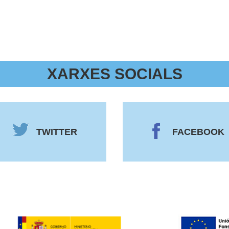
XARXES SOCIALS
TWITTER
FACEBOOK