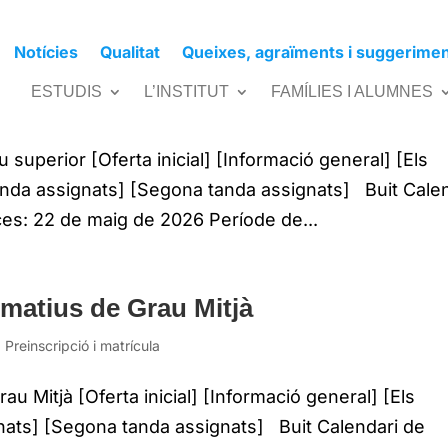
Notícies
Qualitat
Queixes, agraïments i suggerime
rmatius de Grau Superior
ESTUDIS
L’INSTITUT
FAMÍLIES I ALUMNES
s
,
Preinscripció i matrícula
 superior [Oferta inicial] [Informació general] [Els
tanda assignats] [Segona tanda assignats] Buit Cale
aces: 22 de maig de 2026 Període de...
rmatius de Grau Mitjà
,
Preinscripció i matrícula
u Mitjà [Oferta inicial] [Informació general] [Els
gnats] [Segona tanda assignats] Buit Calendari de