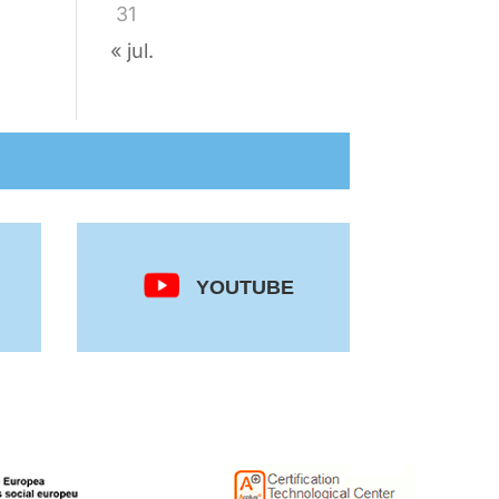
31
« jul.
YOUTUBE