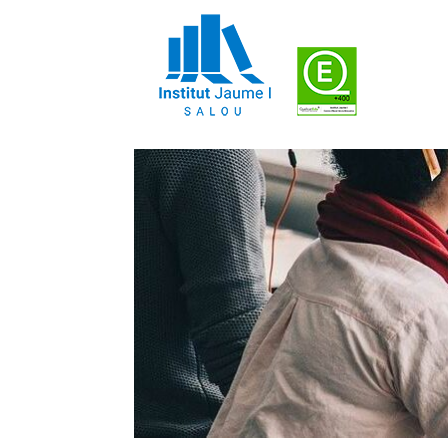
Gestió de vacants de
by
Cap d'estudis
|
30jul., 2024
|
Genèrica