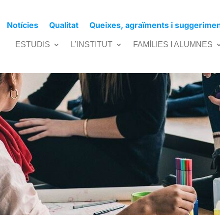
Notícies
Qualitat
Queixes, agraïments i suggerime
 Cicles Formatius en setembre
ESTUDIS
L’INSTITUT
FAMÍLIES I ALUMNES