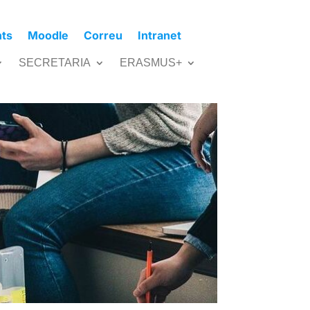
nts
Moodle
Correu
Intranet
SECRETARIA
ERASMUS+