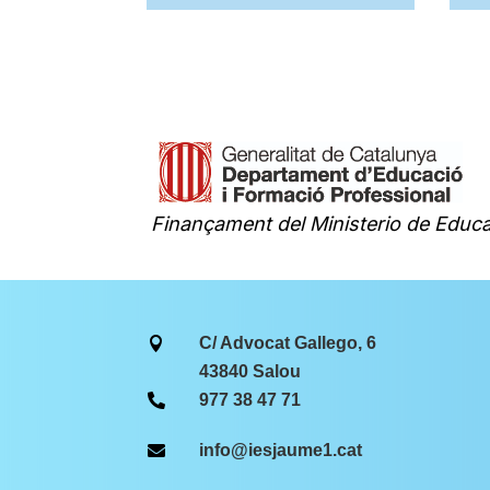
Finançament del Ministerio de Educa
C/ Advocat Gallego, 6

43840 Salou
977 38 47 71

info@iesjaume1.cat
