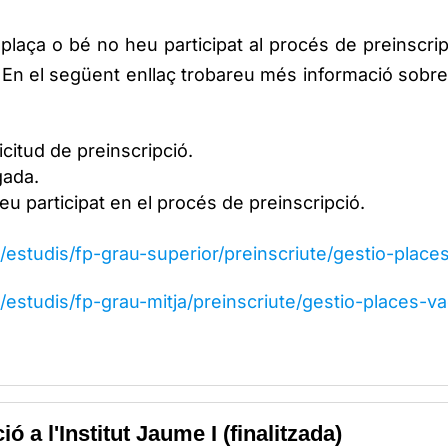
laça o bé no heu participat al procés de preinscri
 En el següent enllaç trobareu més informació sobre
icitud de preinscripció.
gada.
heu participat en el procés de preinscripció.
a/estudis/fp-grau-superior/preinscriute/gestio-place
a/estudis/fp-grau-mitja/preinscriute/gestio-places-v
ó a l'Institut Jaume I (finalitzada)