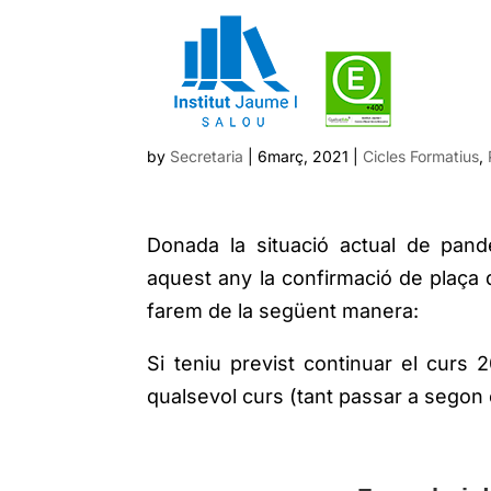
Confirmació de matríc
Formatius
by
Secretaria
|
6març, 2021
|
Cicles Formatius
,
Donada la situació actual de pandèm
aquest any la confirmació de plaça d
farem de la següent manera:
Si teniu previst continuar el curs 
qualsevol curs (tant passar a segon