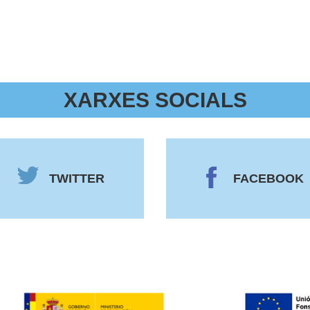
XARXES SOCIALS
TWITTER
FACEBOOK