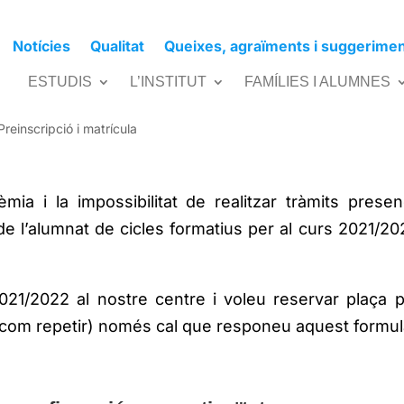
Notícies
Qualitat
Queixes, agraïments i suggerime
ula per continuïtat de Cicles
ESTUDIS
L’INSTITUT
FAMÍLIES I ALUMNES
Preinscripció i matrícula
ia i la impossibilitat de realitzar tràmits presen
e l’alumnat de cicles formatius per al curs 2021/20
2021/2022 al nostre centre i voleu reservar plaça 
 com repetir) només cal que responeu aquest formula