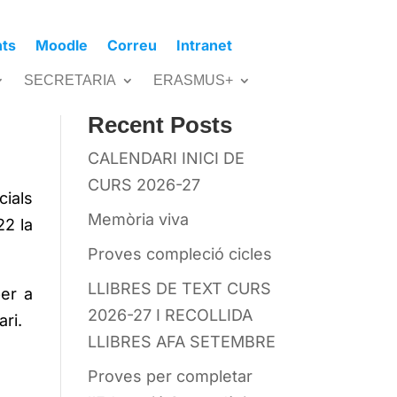
nts
Moodle
Correu
Intranet
Cerca
SECRETARIA
ERASMUS+
Recent Posts
CALENDARI INICI DE
CURS 2026-27
cials
Memòria viva
22 la
Proves compleció cicles
LLIBRES DE TEXT CURS
per a
2026-27 I RECOLLIDA
ri.
LLIBRES AFA SETEMBRE
Proves per completar