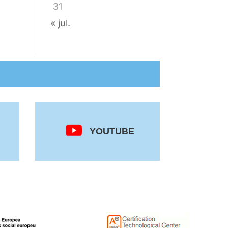
31
« jul.
YOUTUBE