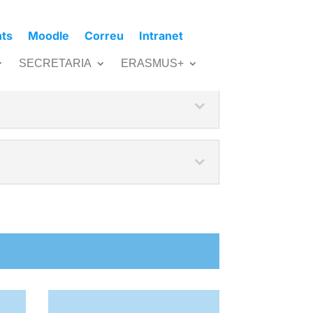
nts
Moodle
Correu
Intranet
SECRETARIA
ERASMUS+