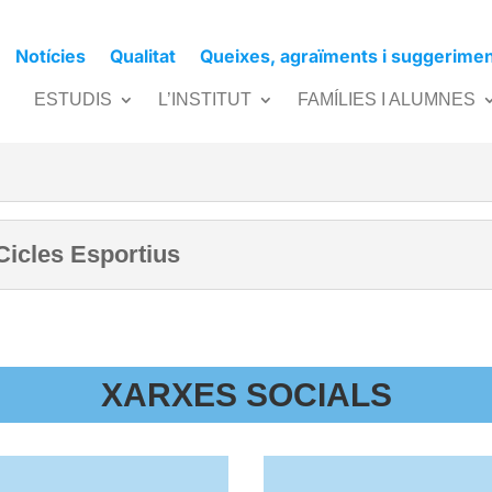
Notícies
Qualitat
Queixes, agraïments i suggerime
ESTUDIS
L’INSTITUT
FAMÍLIES I ALUMNES
 Cicles Esportius
XARXES SOCIALS