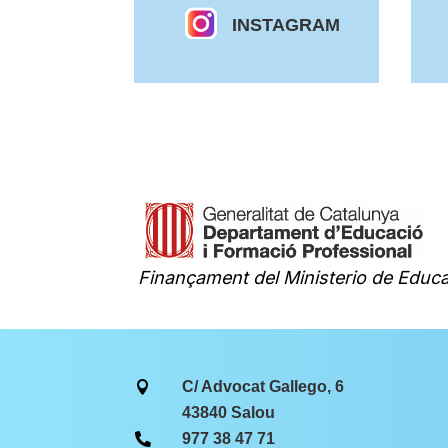
INSTAGRAM
Finançament del Ministerio de Educa
C/ Advocat Gallego, 6

43840 Salou
977 38 47 71
