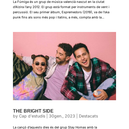
La Fúmiga és un grup de música valencià nascut en la ciutat
d’Alzira l’any 2012. El grup està format per instruments de vent i
percussió. El seu primer àlbum, Espremedors (2019), va de l’ska
punk fins als sons més pop i llatins, a més, compta amb la...
THE BRIGHT SIDE
by
Cap d'estudis
|
30gen., 2023
|
Destacats
La cançó d’aquests dies és del grup Stay Homas amb la