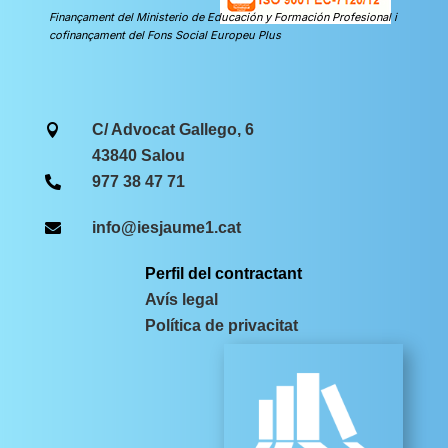
Finançament del Ministerio de Educación y Formación Profesional i
cofinançament del Fons Social Europeu Plus
C/ Advocat Gallego, 6

43840 Salou
977 38 47 71

info@iesjaume1.cat

Perfil del contractant
Avís legal
Política de privacitat