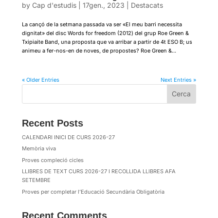
by
Cap d'estudis
|
17gen., 2023
|
Destacats
La cançó de la setmana passada va ser «El meu barri necessita
dignitat» del disc Words for freedom (2012) del grup Roe Green &
Txipiaite Band, una proposta que va arribar a partir de 4t ESO B; us
animeu a fer-nos-en de noves, de propostes? Roe Green &...
« Older Entries
Next Entries »
Cerca
Recent Posts
CALENDARI INICI DE CURS 2026-27
Memòria viva
Proves compleció cicles
LLIBRES DE TEXT CURS 2026-27 I RECOLLIDA LLIBRES AFA
SETEMBRE
Proves per completar l’Educació Secundària Obligatòria
Recent Comments