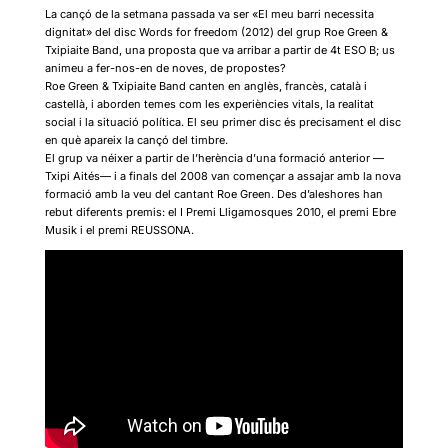
La cançó de la setmana passada va ser «El meu barri necessita
dignitat» del disc Words for freedom (2012) del grup Roe Green &
Txipiaite Band, una proposta que va arribar a partir de 4t ESO B; us
animeu a fer-nos-en de noves, de propostes?
Roe Green & Txipiaite Band canten en anglès, francès, català i
castellà, i aborden temes com les experiències vitals, la realitat
social i la situació política. El seu primer disc és precisament el disc
en què apareix la cançó del timbre.
El grup va néixer a partir de l’herència d’una formació anterior —
Txipi Aités— i a finals del 2008 van començar a assajar amb la nova
formació amb la veu del cantant Roe Green. Des d’aleshores han
rebut diferents premis: el I Premi Lligamosques 2010, el premi Ebre
Musik i el premi REUSSONA.