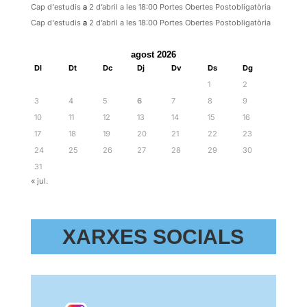
Cap d'estudis
a
2 d’abril a les 18:00 Portes Obertes Postobligatòria
Cap d'estudis
a
2 d’abril a les 18:00 Portes Obertes Postobligatòria
agost 2026
Dl
Dt
Dc
Dj
Dv
Ds
Dg
1
2
3
4
5
6
7
8
9
10
11
12
13
14
15
16
17
18
19
20
21
22
23
24
25
26
27
28
29
30
31
« jul.
XARXES SOCIALS