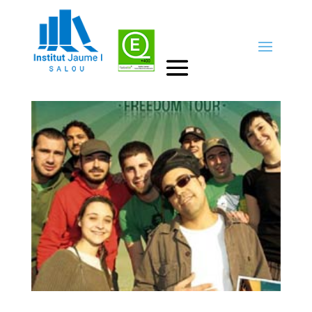
El meu barri necessita dignitat
by
Cap d'estudis
|
17gen., 2023
|
Destacats