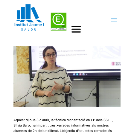
Xerrades informatives amb
Sílvia Baro
by
Cap d'estudis
|
7abr., 2025
|
Activitats II
Aquest dijous 3 d’abril, la tècnica d’orientació en FP dels SSTT,
Sílvia Baro, ha impartit tres xerrades informatives als nostres
alumnes de 2n de batxillerat. L’objectiu d’aquestes xerrades és