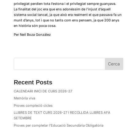
privilegiat perdien tota l’estona i el privilegiat sempre guanyava.
La finalitat del joc era que ens adonéssim de l’injust d’aquell
sistema social tancat, ja que això era realment el que passava fa un
munt d’anys, tot i que no tants com ens pensem, ja que 200 anys
en història són poca cosa.
Per Neil Boza González
Cerca
Recent Posts
CALENDARI INICI DE CURS 2026-27
Memòria viva
Proves compleció cicles
LLIBRES DE TEXT CURS 2026-27 I RECOLLIDA LLIBRES AFA
SETEMBRE
Proves per completar l’Educació Secundària Obligatòria