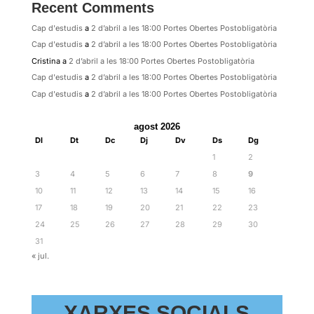
Recent Comments
Cap d'estudis
a
2 d’abril a les 18:00 Portes Obertes Postobligatòria
Cap d'estudis
a
2 d’abril a les 18:00 Portes Obertes Postobligatòria
Cristina
a
2 d’abril a les 18:00 Portes Obertes Postobligatòria
Cap d'estudis
a
2 d’abril a les 18:00 Portes Obertes Postobligatòria
Cap d'estudis
a
2 d’abril a les 18:00 Portes Obertes Postobligatòria
agost 2026
Dl
Dt
Dc
Dj
Dv
Ds
Dg
1
2
3
4
5
6
7
8
9
10
11
12
13
14
15
16
17
18
19
20
21
22
23
24
25
26
27
28
29
30
31
« jul.
XARXES SOCIALS