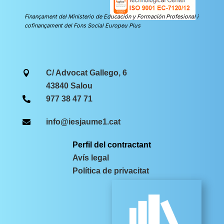
Finançament del Ministerio de Educación y Formación Profesional i
cofinançament del Fons Social Europeu Plus
C/ Advocat Gallego, 6

43840 Salou
977 38 47 71

info@iesjaume1.cat

Perfil del contractant
Avís legal
Política de privacitat