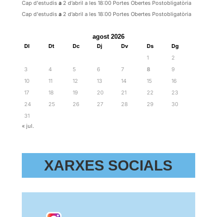
Cap d'estudis
a
2 d’abril a les 18:00 Portes Obertes Postobligatòria
Cap d'estudis
a
2 d’abril a les 18:00 Portes Obertes Postobligatòria
agost 2026
Dl
Dt
Dc
Dj
Dv
Ds
Dg
1
2
3
4
5
6
7
8
9
10
11
12
13
14
15
16
17
18
19
20
21
22
23
24
25
26
27
28
29
30
31
« jul.
XARXES SOCIALS