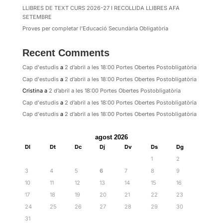
LLIBRES DE TEXT CURS 2026-27 I RECOLLIDA LLIBRES AFA
SETEMBRE
Proves per completar l’Educació Secundària Obligatòria
Recent Comments
Cap d'estudis
a
2 d’abril a les 18:00 Portes Obertes Postobligatòria
Cap d'estudis
a
2 d’abril a les 18:00 Portes Obertes Postobligatòria
Cristina
a
2 d’abril a les 18:00 Portes Obertes Postobligatòria
Cap d'estudis
a
2 d’abril a les 18:00 Portes Obertes Postobligatòria
Cap d'estudis
a
2 d’abril a les 18:00 Portes Obertes Postobligatòria
agost 2026
Dl
Dt
Dc
Dj
Dv
Ds
Dg
1
2
3
4
5
6
7
8
9
10
11
12
13
14
15
16
17
18
19
20
21
22
23
24
25
26
27
28
29
30
31