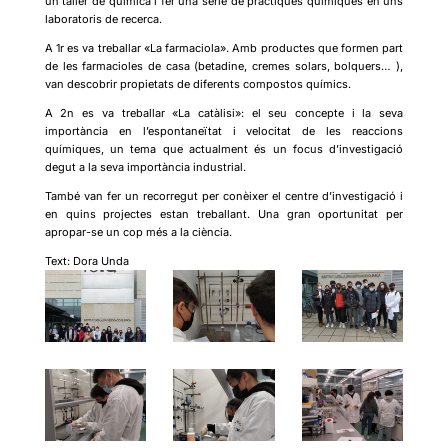
un taller de química i fer una sèrie de pràctiques químiques en uns
laboratoris de recerca.
A 1r es va treballar «La farmaciola». Amb productes que formen part
de les farmacioles de casa (betadine, cremes solars, bolquers… ),
van descobrir propietats de diferents compostos químics.
A 2n es va treballar «La catàlisi»: el seu concepte i la seva
importància en l’espontaneïtat i velocitat de les reaccions
químiques, un tema que actualment és un focus d’investigació
degut a la seva importància industrial.
També van fer un recorregut per conèixer el centre d’investigació i
en quins projectes estan treballant. Una gran oportunitat per
apropar-se un cop més a la ciència.
Text: Dora Unda