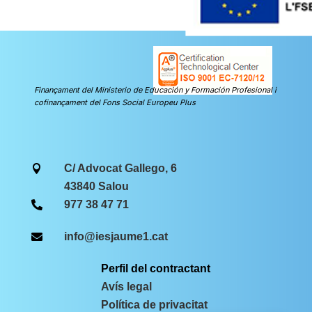
Finançament del Ministerio de Educación y Formación Profesional i
cofinançament del Fons Social Europeu Plus
C/ Advocat Gallego, 6

43840 Salou
977 38 47 71

info@iesjaume1.cat

Perfil del contractant
Avís legal
Política de privacitat