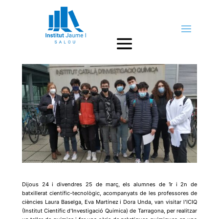
Taller de química
by
Cap d'estudis
|
7abr., 2022
|
Destacats
Dijous 24 i divendres 25 de març, els alumnes de 1r i 2n
de
batxillerat científic-tecnològic, acompanyats de les professores de
ciències Laura Baselga, Eva Martínez i Dora Unda, van visitar l’ICIQ
(Institut Científic d’Investigació Química) de Tarragona, per realitzar