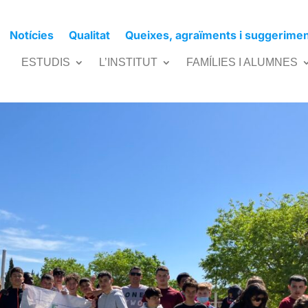
Notícies
Qualitat
Queixes, agraïments i suggerime
entals
ESTUDIS
L’INSTITUT
FAMÍLIES I ALUMNES