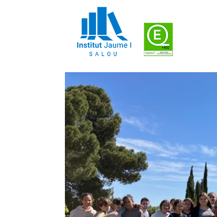
Sortida delegats ambi
by
Cap d'estudis
|
23maig, 2022
|
Activitats