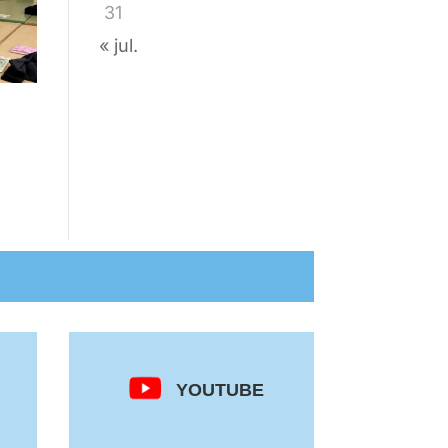
31
« jul.
YOUTUBE