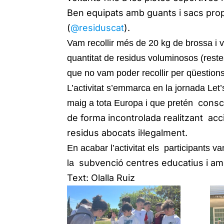
Ben equipats amb guants i sacs prop
(
@residuscat
).
Vam recollir més de 20 kg de brossa i 
quantitat de residus voluminosos (rest
que no vam poder recollir per qüestions
L’activitat s’emmarca en la jornada Let’
consci
maig a tota Europa i que pretén
de forma incontrolada realitzant acci
residus abocats il·legalment.
En acabar l’activitat els participants v
subvenció centres educatius i am
la
Text: Olalla Ruiz