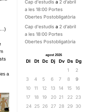
Cap d'estudis
a
2 d’abril
a les 18:00 Portes
Obertes Postobligatòria
Cap d'estudis
a
2 d’abril
a…)
a les 18:00 Portes
Obertes Postobligatòria
e
em
agost 2026
sts
Dl
Dt
Dc
Dj
Dv
Ds
Dg
1
2
ies a
3
4
5
6
7
8
9
10
11
12
13
14
15
16
17
18
19
20
21
22
23
24
25
26
27
28
29
30