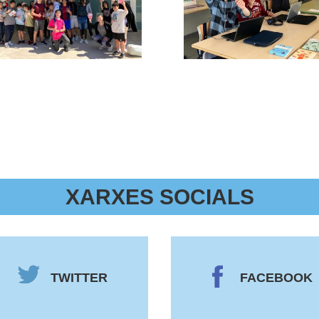
XARXES SOCIALS
TWITTER
FACEBOOK