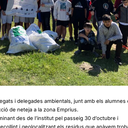
egats i delegades ambientals, junt amb els alumnes
cció de neteja a la zona Emprius.
nant des de l’institut pel passeig 30 d’octubre i
recollint i geolocalitzant els residus que anàvem trob