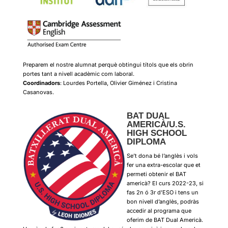
Preparem el nostre alumnat perquè obtingui títols que els obrin
portes tant a nivell acadèmic com laboral.
Coordinadors
: Lourdes Portella, Olivier Giménez i Cristina
Casanovas.
BAT DUAL
AMERICÀ/U.S.
HIGH SCHOOL
DIPLOMA
Se’t dona bé l’anglès i vols
fer una extra-escolar que et
permeti obtenir el BAT
americà? El curs 2022-23, si
fas 2n ó 3r d’ESO i tens un
bon nivell d’anglès, podràs
accedir al programa que
oferim de BAT Dual Americà.