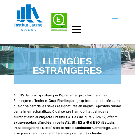
LLENGÜES
ESTRANGERES
A l’INS Jaume I apostem per l’aprenentatge de les Llengües
Estrangeres. Tenim el
Grup Plurilingüe
, grup format per professorat
que dona part de les seves assignatures en anglès. Apostem també
per la internacionalització del centre i la mobilitat del nostre
alumnat amb el
Projecte Erasmus +
. Des del curs 2021/22, oferim
extra-escolars d’anglès, nivells A2, B1 i B2 a 4t d’ESO i Estudis
Post-obligatoris
i també som
centre examinador Cambridge
. Com
a segones llengües oferim l’alemany i el francès i també