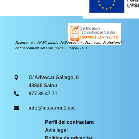
Finançament del Ministerio de Educación y Formación Profesional i
cofinançament del Fons Social Europeu Plus
C/ Advocat Gallego, 6

43840 Salou
977 38 47 71

info@iesjaume1.cat

Perfil del contractant
Avís legal
Política de privacitat