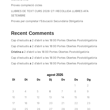
Proves compleció cicles
LLIBRES DE TEXT CURS 2026-27 I RECOLLIDA LLIBRES AFA
SETEMBRE
Proves per completar l’Educació Secundària Obligatòria
Recent Comments
Cap d'estudis
a
2 d’abril a les 18:00 Portes Obertes Postobligatòria
Cap d'estudis
a
2 d’abril a les 18:00 Portes Obertes Postobligatòria
Cristina
a
2 d’abril a les 18:00 Portes Obertes Postobligatòria
Cap d'estudis
a
2 d’abril a les 18:00 Portes Obertes Postobligatòria
Cap d'estudis
a
2 d’abril a les 18:00 Portes Obertes Postobligatòria
agost 2026
Dl
Dt
Dc
Dj
Dv
Ds
Dg
1
2
3
4
5
6
7
8
9
10
11
12
13
14
15
16
17
18
19
20
21
22
23
24
25
26
27
28
29
30