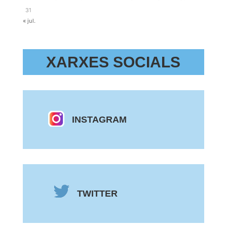
31
« jul.
XARXES SOCIALS
INSTAGRAM
TWITTER