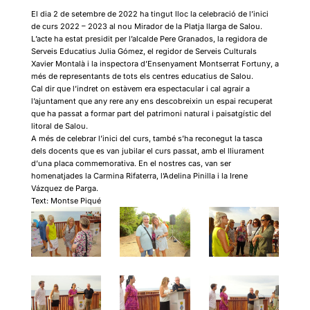
El dia 2 de setembre de 2022 ha tingut lloc la celebració de l’inici
de curs 2022 – 2023 al nou Mirador de la Platja llarga de Salou.
L’acte ha estat presidit per l’alcalde Pere Granados, la regidora de
Serveis Educatius Julia Gómez, el regidor de Serveis Culturals
Xavier Montalà i la inspectora d’Ensenyament Montserrat Fortuny, a
més de representants de tots els centres educatius de Salou.
Cal dir que l’indret on estàvem era espectacular i cal agrair a
l’ajuntament que any rere any ens descobreixin un espai recuperat
que ha passat a formar part del patrimoni natural i paisatgístic del
litoral de Salou.
A més de celebrar l’inici del curs, també s’ha reconegut la tasca
dels docents que es van jubilar el curs passat, amb el lliurament
d’una placa commemorativa. En el nostres cas, van ser
homenatjades la Carmina Rifaterra, l’Adelina Pinilla i la Irene
Vázquez de Parga.
Text: Montse Piqué