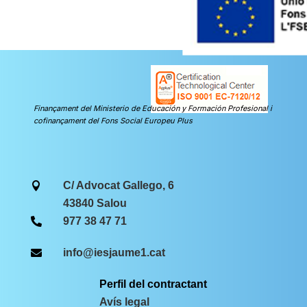
Finançament del Ministerio de Educación y Formación Profesional i
cofinançament del Fons Social Europeu Plus
C/ Advocat Gallego, 6

43840 Salou
977 38 47 71

info@iesjaume1.cat

Perfil del contractant
Avís legal