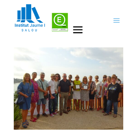
Inauguració del curs escolar
2022-2023
by
Cap d'estudis
|
3set., 2022
|
Destacats