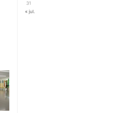
31
« jul.