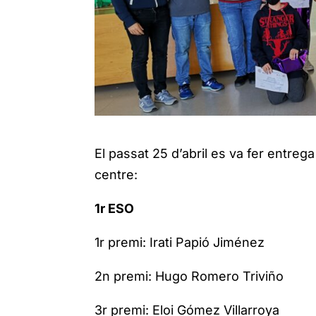
El passat 25 d’abril es va fer entrega
centre:
1r ESO
1r premi: Irati Papió Jiménez
2n premi: Hugo Romero Triviño
3r premi: Eloi Gómez Villarroya