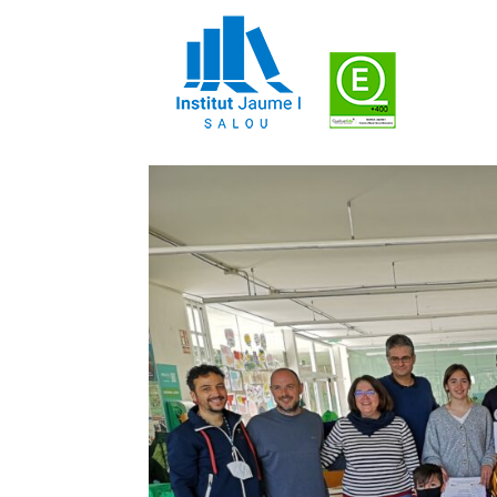
Entrega premis prove
by
Cap d'estudis
|
6maig, 2022
|
Activitats II