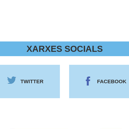
XARXES SOCIALS
TWITTER
FACEBOOK