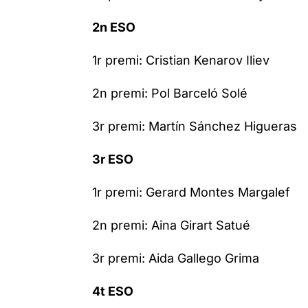
2n ESO
1r premi: Cristian Kenarov Iliev
2n premi: Pol Barceló Solé
3r premi: Martín Sánchez Higueras
3r ESO
1r premi: Gerard Montes Margalef
2n premi: Aina Girart Satué
3r premi: Aida Gallego Grima
4t ESO