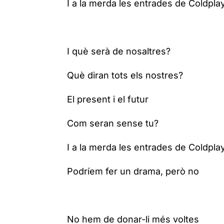
I a la merda les entrades de Coldpla
I què serà de nosaltres?
Què diran tots els nostres?
El present i el futur
Com seran sense tu?
I a la merda les entrades de Coldpla
Podríem fer un drama, però no
No hem de donar-li més voltes