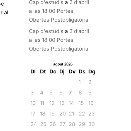
Cap d'estudis
a
2 d’abril
se
a les 18:00 Portes
r al
Obertes Postobligatòria
Cap d'estudis
a
2 d’abril
a les 18:00 Portes
Obertes Postobligatòria
agost 2026
Dl
Dt
Dc
Dj
Dv
Ds
Dg
1
2
3
4
5
6
7
8
9
10
11
12
13
14
15
16
17
18
19
20
21
22
23
24
25
26
27
28
29
30