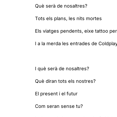
Què serà de nosaltres?
Tots els plans, les nits mortes
Els viatges pendents, eixe tattoo per
I a la merda les entrades de Coldpla
I què serà de nosaltres?
Què diran tots els nostres?
El present i el futur
Com seran sense tu?