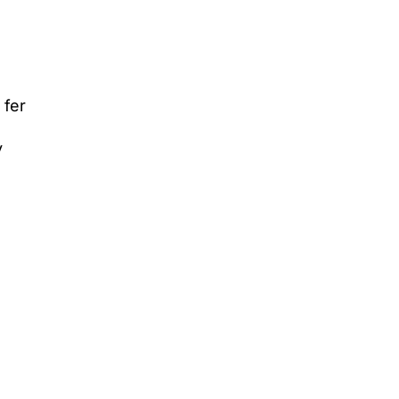
 fer
y