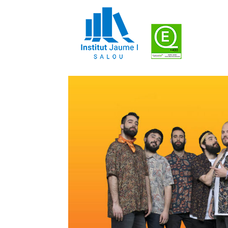
CONCURS DEL TIMB
by
Cap d'estudis
|
29set., 2023
|
Activitats