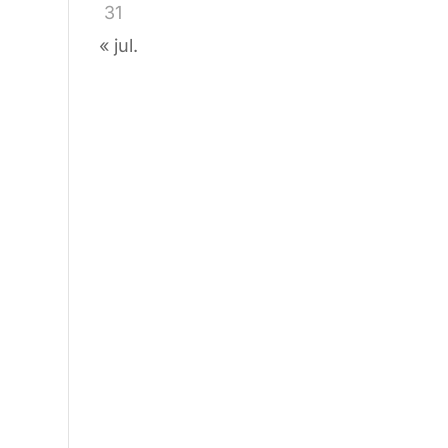
31
« jul.